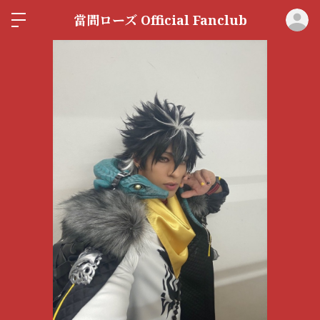
ロ
當間ローズ Official Fanclub