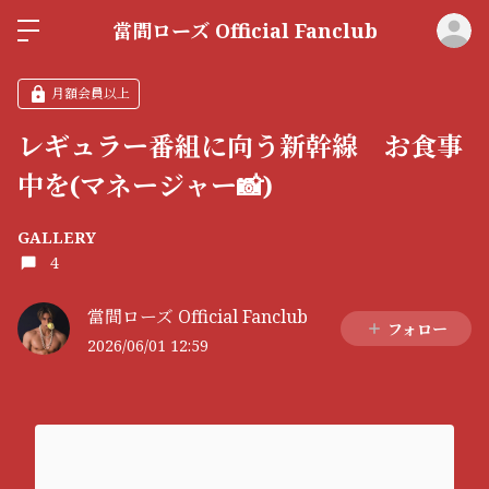
ロ
當間ローズ Official Fanclub
月額会員以上
レギュラー番組に向う新幹線 お食事
中を(マネージャー📸)
GALLERY
4
當間ローズ Official Fanclub
フォロー
2026/06/01 12:59