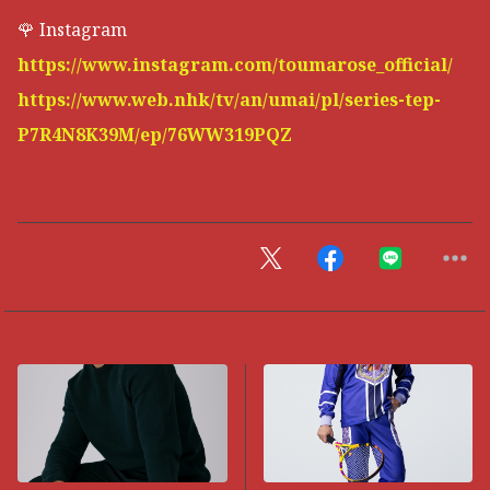
🌹 Instagram
https://www.instagram.com/toumarose_official/
https://www.web.nhk/tv/an/umai/pl/series-tep-
P7R4N8K39M/ep/76WW319PQZ