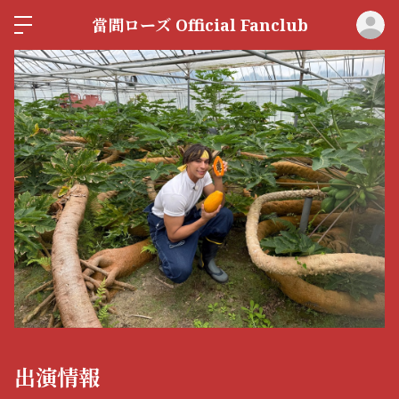
ロ
當間ローズ Official Fanclub
出演情報