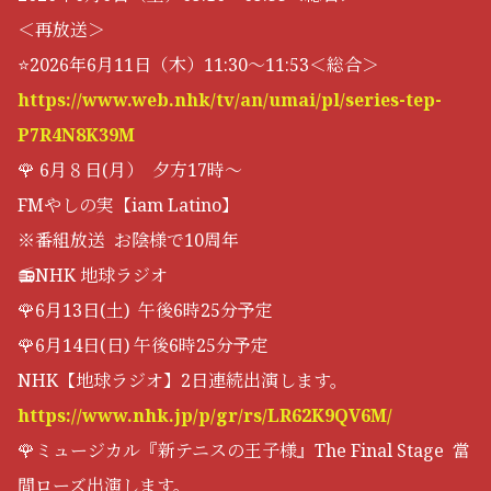
＜再放送＞
⭐️2026年6月11日（木）11:30～11:53＜総合＞
https://www.web.nhk/tv/an/umai/pl/series-tep-
P7R4N8K39M
🌹 6月８日(月） 夕方17時〜
FMやしの実【iam Latino】
※番組放送 お陰様で10周年
📻NHK 地球ラジオ
🌹6月13日(土) 午後6時25分予定
🌹6月14日(日) 午後6時25分予定
NHK【地球ラジオ】2日連続出演します。
https://www.nhk.jp/p/gr/rs/LR62K9QV6M/
🌹ミュージカル『新テニスの王子様』The Final Stage 當
間ローズ出演します。