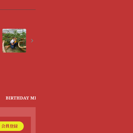
BIRTHDAY MESSAGE
About FANCLUB
会員登録