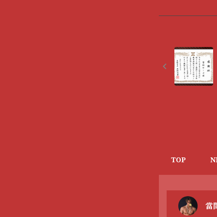
TOP
N
當間