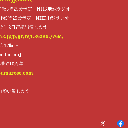
) 午後5時25分予定 NHK地球ラジオ
) 午後5時25分予定 NHK地球ラジオ
ジオ】2日連続出演します
hk.jp/p/gr/rs/LR62K9QV6M/
夕方17時〜
 Latino】
様で10周年
toumarose.com
お願い致します